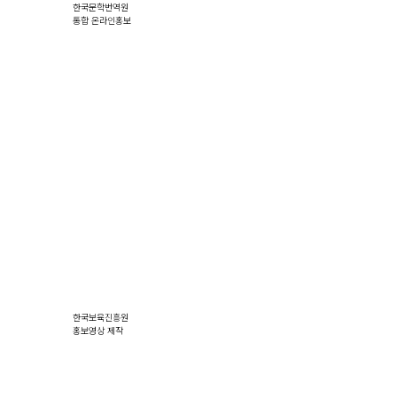
한국문학번역원
통합 온라인홍보
한국보육진흥원
홍보영상 제작