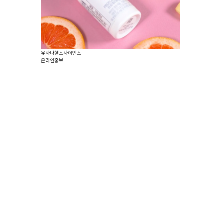
유사나헬스사이언스
온라인홍보